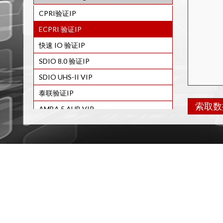
IP
MIPI C-PHY 验证IP
Display Port 2.0 VIP
CPRI验证IP
USB TYPE-C VIP
200G BASE-KR8/KR4/KR2 以太网 验证
MIPI M-PHY VIP
DDR3 Monitor VIP
IP
ECPRI 验证IP
UAS 验证IP
MIPI A-PHY 验证IP
DDR2 监视器 验证IP
50G BASE-KR/KR2 以太网 验证IP
快速 IO 验证IP
EUSB验证IP
MIPI Unipro VIP
PCIe 6.0 VIP
40G-100G 以太网 验证IP
SDIO 8.0 验证IP
MIPI RFFE 验证IP
一对一验证IP
10G Ethernet VIP
SDIO UHS-II VIP
MIPI I3C VIP
UFS验证IP
2.5G BASE-KX/5GBASE-KR/BASE-
泰联验证IP
T/5GBASE-T 以太网 VIP
索取数
LVDS验证IP
AMBA 5 AHB VIP
1G Ethernet VIP
NVME验证IP
Automotive & Serial Bus Verification IP
功能
JESD403 验证IP
符合
完整
JESD207验证IP
支持
JESD204 VIP
支
NFC VIP
支持
支持
CAN VIP