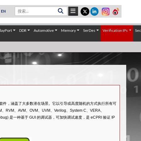
EN
layPort
DDR
Automotive
Memory
SerDes
Verification IPs
Sec
一个全面的测试套件，涵盖了大多数潜在场景。它以引导或高度随机的方式执行所有可
VM、AVM、OVM、UVM、Verilog、System C、VERA、
ebug) 是一种基于 GUI 的调试器，可加快调试速度，是 eCPRI 验证 IP