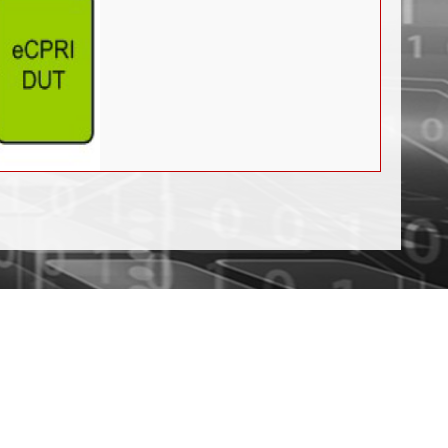
迟测量 • 远程复位 • 事件指示 • IWF 启动 • IWF 操作 • IWF 映射 •