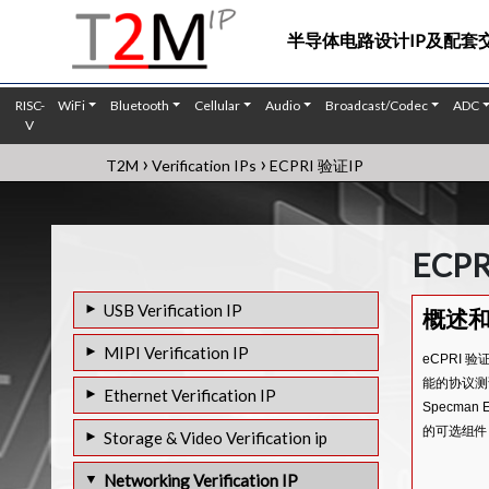
半导体电路设计IP及配套
RISC-
WiFi
Bluetooth
Cellular
Audio
Broadcast/Codec
ADC
V
›
›
T2M
Verification IPs
ECPRI 验证IP
ECPR
USB Verification IP
概述
USB 4.0 VIP
MIPI Verification IP
eCPRI 
USB 3.2 VIP
能的协议测试
MIPI DSI-2 VIP
Ethernet Verification IP
Specma
USB 3.0 VIP
MIPI CSI-3 VIP
800G 以太网 验证IP
的可选组件
Storage & Video Verification ip
USB 2.0 VIP
MIPI D-PHY VIP
400G BASE-KR4/KR8/KR16 以太网 验证
HDMI 1.4/2.0/2.1 VIP
Networking Verification IP
USB PD VIP