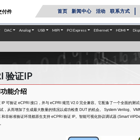
|
首页
新闻中心
活动
联系方式
交付件
DAC
Analog
USB
MIPI
PCI Express
Ethernet
HDMI
Disp
I 验证IP
和功能介绍
验证 IP 可验证 eCPRI 接口，并与 eCPRI 规范 V2.0 完全兼容。它配备了
，从而增加了生成最大数量的情况以成功检查 DUT 的机会。 System Verilog、VMM、R
n E 和非标准验证环境都原生支持 eCPRI 验证 IP。智能可视化协议调试器 (Smart ViPD
。