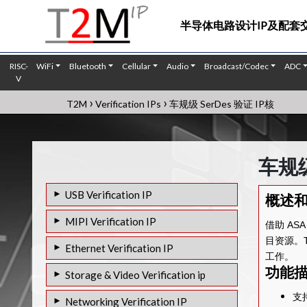
半导体电路设计IP及配套
RISC-
WiFi
Bluetooth
Cellular
Audio
Broadcast/Codec
ADC
V
›
›
T2M
Verification IPs
车规级 SerDes 验证 IP核
车规级
USB Verification IP
概述
USB 4.0 VIP
MIPI Verification IP
借助 AS
USB 3.2 VIP
目资源。T2
MIPI DSI-2 VIP
Ethernet Verification IP
工作。
USB 3.0 VIP
MIPI CSI-3 VIP
功能
800G 以太网 验证IP
Storage & Video Verification ip
USB 2.0 VIP
MIPI D-PHY VIP
400G BASE-KR4/KR8/KR16 以太网 验证
支持
HDMI 1.4/2.0/2.1 VIP
Networking Verification IP
USB PD VIP