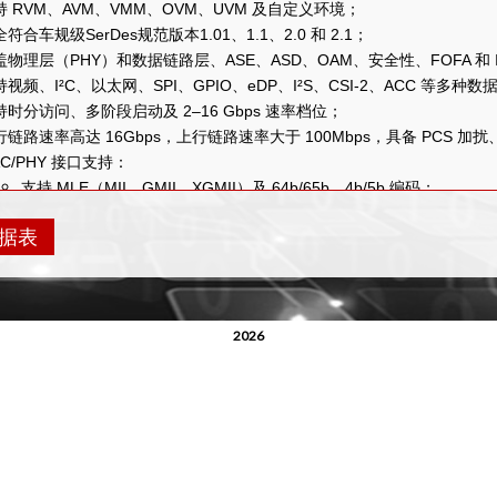
持 RVM、AVM、VMM、OVM、UVM 及自定义环境；
符合车规级SerDes规范版本1.01、1.1、2.0 和 2.1；
盖物理层（PHY）和数据链路层、ASE、ASD、OAM、安全性、FOFA 和 
持视频、I²C、以太网、SPI、GPIO、eDP、I²S、CSI-2、ACC 等多种
持时分访问、多阶段启动及 2–16 Gbps 速率档位；
行链路速率高达 16Gbps，上行链路速率大于 100Mbps，具备 PCS 加扰、R
AC/PHY 接口支持：
支持 MLE（MII、GMII、XGMII）及 64b/65b、4b/5b 编码；
有时钟恢复、轻休眠、自动链路启动、测试模式等功能；
据表
证可视化与可控性：
事件监控、约束随机化、状态计数器、回调接口；
置完整测试套件及功能覆盖率收集。
果
2026
整回归测试套件，涵盖所有 eMMC 测试用例；
种组件及监控器（Monitor）的接入示例；
证环境中所有类、任务及函数的详细文档。