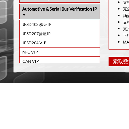
IP
MIPI C-PHY 验证IP
支
Display Port 2.0 VIP
CPRI验证IP
Automotive & Serial Bus Verification IP
USB TYPE-C VIP
完全
200G BASE-KR8/KR4/KR2 以太网 验证
MIPI M-PHY VIP
DDR3 Monitor VIP
IP
涵
ECPRI 验证IP
UAS 验证IP
MIPI A-PHY 验证IP
支
DDR2 监视器 验证IP
JESD403 验证IP
50G BASE-KR/KR2 以太网 验证IP
快速 IO 验证IP
EUSB验证IP
支
MIPI Unipro VIP
PCIe 6.0 VIP
JESD207验证IP
40G-100G 以太网 验证IP
SDIO 8.0 验证IP
下
MIPI RFFE 验证IP
M
一对一验证IP
JESD204 VIP
10G Ethernet VIP
SDIO UHS-II VIP
MIPI I3C VIP
UFS验证IP
NFC VIP
2.5G BASE-KX/5GBASE-KR/BASE-
泰联验证IP
具
T/5GBASE-T 以太网 VIP
索取数
LVDS验证IP
CAN VIP
验
AMBA 5 AHB VIP
1G Ethernet VIP
NVME验证IP
智能卡 (IEC7816) 验证IP
内
Octal SPI VIP
可交付成
I2C VIP
完
I2S VIP
多
验
FLEXRAY 验证IP
串口验证IP
车规级 SerDes 验证 IP核