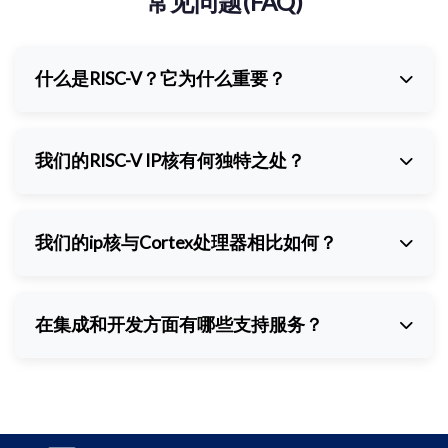
常见问题(FAQ)
什么是RISC-V？它为什么重要？
RISC-V是一种开放标准的指令集架构(ISA)，允许开发人
员自由设计和实现处理器，无需授权许可限制。这种开放
我们的RISC-V IP核有何独特之处？
模式促进创新、降低成本，并支持针对特定应用的定制化
开发。
我们的RISC-V IP核经过硅验证，已在实际量产芯片中得
到验证。我们提供全面的解决方案，包括功能安全认证
我们的ip核与Cortex处理器相比如何？
(ASIL-B/D)、向量处理和加密等高级扩展，以及完整的集
成和定制支持。
我们的RISC-V核设计旨在提供与同等Cortex处理器相当
的性能，同时具备更高的灵活性、更多的定制选项和更优
在集成和开发方面有哪些支持服务？
的成本效益。
我们提供全面的支持服务，包括文档、软件开发工具包
(SDK)、硬件设计服务，以及整个集成过程中的技术支
持。我们的团队与客户紧密合作，确保我们的IP核在其设
计中成功实施。