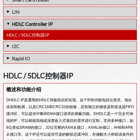
SBWP MASTER IP
四轴SPI闪存控制器IP
JESD204B TX控制器IP
智能卡读卡器IP
SBWP SLAVE IP
LIN
FSPI控制器IP
JESD204C RX控制器IP
智能卡控制器IP
SWP SLAVE IP
LIN总线控制器IP
HDLC Controller IP
OCTAL SPI MASTER IP
JESD204C TX控制器IP
IEC7816从属IP
LIN FlexD控制器IP
HDLC / SDLC控制器IP
JESD204C CYCLIC FEC IP
I2C
T2M IP 车规级 SerDes 控制器 IP 核
I2C主/从控控制器IP
Rapid IO
I2C Bus Interface IP
GPIO控制器IP
HDLC / SDLC控制器IP
RAPIDIO ENDPOINT CONTROLLER IP
概述和功能介绍
DHDLC IP是通用的HDLC传输协议的实现。这个IP的功能包括位填充、地址
添加和检测，以及CRC16和CRC32的校验，还有独立的接收器和发送器FIFO
缓冲区，可以提供中断和DMA接口请求的屏蔽功能。DHDLC是一个完全可伸
缩的IP，可以根据高端或深度嵌入式项目的需求进行定制，支持多种接口，如
8位类似SRAM的接口，32位完整的AXI4从接口，AXI4Lite接口，AHB和APB
从接口等。这个IP还可以提供可选的帧状态缓冲区，存储帧大小和错误条件的