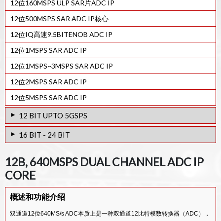
12位160MSPS ULP SAR片ADC IP
12位500MSPS SAR ADC IP核心
12位IQ高速9.5BITENOB ADC IP
12位1MSPS SAR ADC IP
12位1MSPS~3MSPS SAR ADC IP
12位2MSPS SAR ADC IP
12位5MSPS SAR ADC IP
12 BIT UPTO 5GSPS
12位2GSPS管道ADC IP
16 BIT - 24 BIT
12位4GSPS SAR ADC IP
14B-4.32GSPS ADC IP
12B, 640MSPS DUAL CHANNEL ADC IP
12位射频高速ADC IP
24 位 320KHZ 带宽 ADC IP
CORE
18BIT SIGMA DELTA STEREO AUDIO 28NM ADC IP
概述和功能介绍
14BIT 1.3GSPS SIGMA DELTA ADC IP CORE
双通道12位640MS/s ADC本质上是一种双通道12比特模数转换器（ADC），
14BIT 3.2GSPS SIGMA DELTA ADC IP CORE