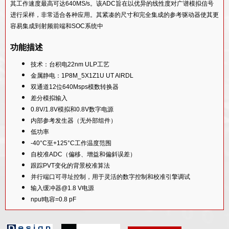
其工作速度最高可达640MS/s。该ADC旨在以优异的线性度对广谱模拟信号
16BIT 5MSPS SAR ADC IP 核
进行采样，非常适合各种应用。其紧凑的尺寸和完全集成的参考驱动器使其更
14BIT 400KHZ SAR ADC IP CORE
容易集成到射频前端和SOC系统中
16BIT 100KSPS SAR ADC IP CORE
功能描述
技术：台积电22nm ULP工艺
金属静电：1P8M_5X1Z1U UT AlRDL
双通道12位640Msps模数转换器
差分模拟输入
0.8V/1.8V模拟和0.8V数字电源
内部参考发生器（无外部组件）
低功率
-40°C至+125°C工作温度范围
自校准ADC（偏移、增益和偏斜误差）
跟踪PVT变化的背景校准算法
并行端口可寻址控制，用于灵活的数字控制和校准引擎调试
输入缓冲器@1.8 V电源
nput电容=0.8 pF
应用