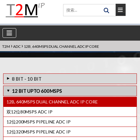
›
›
T2M
ADC
12B, 640MSPS DUAL CHANNEL ADC IP CORE
8 BIT - 10 BIT
10位3MSPS低功耗SAR ADC IP
12 BIT UPTO 600MSPS
10b-160MHz ADC (802.11 AC AFE) IP
12B, 640MSPS DUAL CHANNEL ADC IP CORE
12-Bit 5Msps Low Power ADC IP Core
双12位80MSPS ADC IP
9位3MSPS低功耗SAR ADC IP
12位200MSPS PIPELINE ADC IP
10位100KSPS SAR ADC IP
12位320MSPS PIPELINE ADC IP