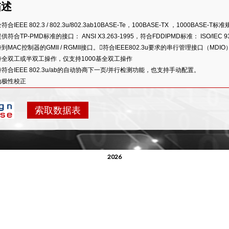
描述
符合IEEE 802.3 / 802.3u/802.3ab10BASE-Te，100BASE-TX ，1000BASE-T标
供符合TP-PMD标准的接口： ANSI X3.263-1995，符合FDDIPMD标准： ISO/IEC 9314
到MAC控制器的GMII / RGMII接口。符合IEEE802.3u要求的串行管理接口（MDIO
持全双工或半双工操作，仅支持1000基全双工操作
符合IEEE 802.3u/ab的自动协商下一页/并行检测功能，也支持手动配置。
动极性校正
10BASE-Te/100BASE-TX的自动MDI/MDIX交叉功能
入式基线偏移校正（BLW）电路
索取数据表
性能数字时钟恢复算法
于ISI缓解的高性能数字均衡器
能Echo /下一个取消器
持使用魔法数据包的局域网唤醒（WOL）
2026
高效的能源以太网（EEE），兼容的withIEEE802.3az-2010
持自动极性交换
ED驱动程序的链接，活动，双工，碰撞，和速度状态
耗设计，支持803.2az标准-2010（EEE）
缆诊断测试（开/短/电缆长度）
电压3.3/1.8/0.9V
偏移+/-300ppm