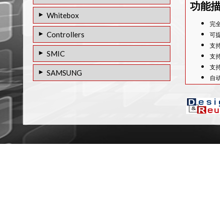
功能
GBE (10/100/1000BASE -T ) 28HPCP工
Whitebox
艺的PHY IP
完全
1G以太网白盒PHY IP
Controllers
可提
12FFC工艺的千兆以太网（10/ 100/ 1000
支持
T2M IP车规级以太网 PHY IP核
BASE-T）PHY IP
以太网MAC控制器IP
SMIC
支
AFDX 1G MAC IP
支持
GBE（10/100/1000BASE-T)28SF中的
SAMSUNG
自
PHY IP
以太网1G MAC IP
14LPP 工艺的千兆以太网（10/ 100/ 1000
支持
以太网1G PCS IP
BASE-T）PHY IP
嵌
高
以太网1G TSN MAC IP
用
以太网10G MAC IP
高性
支
以太网 10G TSN MAC IP
支持
以太网10G XAUI PCS IP
支
L
以太网10G KR PCS IP
低功
以太网25G MAC IP
电
以太网25G PCS IP
工作
晶体