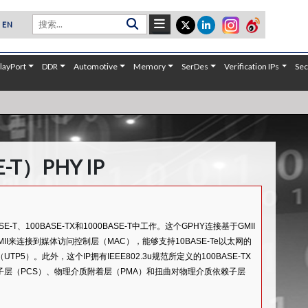
EN
layPort
DDR
Automotive
Memory
SerDes
Verification IPs
Sec
-T）PHY IP
00BASE-TX和1000BASE-T中工作。这个GPHY连接基于GMII
MII或GMII来连接到媒体访问控制层（MAC），能够支持10BASE-Te以太网的
UTP5）。此外，这个IP拥有IEEE802.3u规范所定义的100BASE-TX
理编码子层（PCS）、物理介质附着层（PMA）和扭曲对物理介质依赖子层