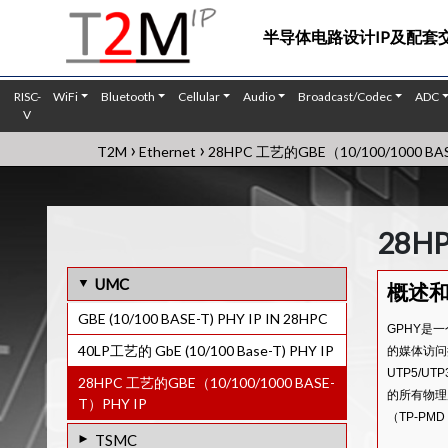
半导体电路设计IP及配套
RISC-
WiFi
Bluetooth
Cellular
Audio
Broadcast/Codec
ADC
V
›
›
T2M
Ethernet
28HPC 工艺的GBE（10/100/1000 BAS
28HP
UMC
概述
GBE (10/100 BASE-T) PHY IP IN 28HPC
GPHY是一
40LP工艺的 GbE (10/100 Base-T) PHY IP
的媒体访问控
UTP5/U
28HPC 工艺的GBE（10/100/1000 BASE-
的所有物理
T）PHY IP
（TP-PMD
TSMC