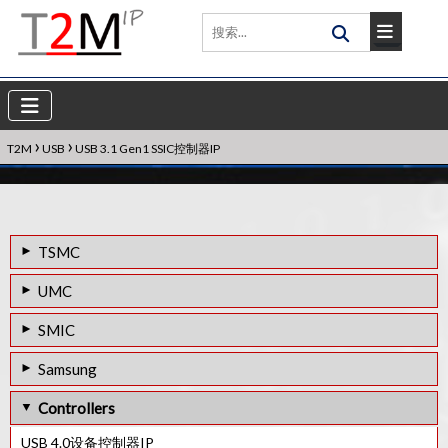
›
›
T2M
USB
USB 3.1 Gen1 SSIC控制器IP
TSMC
7FF工艺的USB 3.2 Gen2 PHY IP
UMC
12FFC工艺的USB 3.2 Gen2 PHY IP
28HPC工艺的USB 3.2 GEN2 PHY IP
SMIC
16FFC工艺的USB 3.2 Gen2 PHY IP
28HPC工艺的USB 2.0 PHY IP
USB 3.1 Type-C PHY IP in 12SF++
Samsung
28HPC+工艺的USB 3.2 Gen2 PHY IP
55SP/EF工艺的USB 2.0 PHY IP
14SF+工艺的USB 3.0 PHY IP
8LPP工艺的USB 3.0/ PCIe 3.0/ SATA 3.0组合PHY IP
Controllers
28HPC+工艺的USB 3.2 GEN1/GEN2 PHY IP
40SP 工艺的USB 3.0 PHY IP
12SF++工艺的USB 3.0/ PCIe 2.0/ SATA 3.0 Combo PHY IP
8LPP工艺的USB 3.0/ PCIe 2.0/ SATA 3.0 Combo PHY IP
USB 4.0设备控制器IP
USB 3.1 Type-C PHY IP in 55ULP