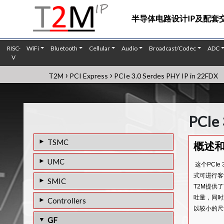
半导体电路设计IP及配套
RISC-
WiFi
Bluetooth
Cellular
Audio
Broadcast/Codec
ADC
V
›
›
T2M
PCI Express
PCIe 3.0 Serdes PHY IP in 22FDX
PCIe 
TSMC
概述
7nm工艺的PCIe 4.0PHY IP
UMC
这个PCIe
7nm工艺的PCIe 3.0PHY IP
式可进行客
PCIE 4.0 SERDES PHY IP IN 28HPC
SMIC
T2M提供了
7nm工艺的PCIe 2.0PHY IP
PCIE 3.0 SERDES PHY IP IN 28HPC
PCIE 3.0 SERDES PHY IP IN 12SF+/SF++
吐量，同时
Controllers
12FFC工艺的PCIe 5.0PHY IP
以较小的尺
28HPC工艺的PCIE 2.0 SERDES PHY IP
PCIE 3.0 SERDES PHY IP IN 14SFP
CXL Controller IP
GF
PCIe 2.0 Serdes PHY IP in 12FFC