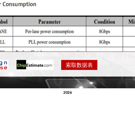
描述
索取数据表
F 22GDX工艺中通过硅验证，支持0.8V和1.8V电源。
CIe基础规格兼容
32位/16位并行接口
2026
PCIe3（8.0Gbps）
兼容2.5Gbps和5Gbps的为
兼容PIPE4.2接口规范
100MHz差分参考时钟输入/输出（可选择使用SSC）
D：HBM/MM/CDM/锁存器，最高电压为2000V/200V/500V/100mA
扩频时钟（SSC）的生成和接收从-5000ppm到0ppm