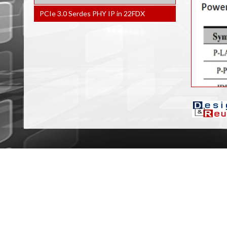
40LP工艺的PCIE 3.0 PHY IP
14SF+工艺的PCIE 2.0 PHY IP
CXP设备IP
PCIe 3.0 Serdes PHY IP in 22FDX
PCIE 5.0 SERDES PHY IP IN 16FFC
40LP工艺的PCIE 2.0 IP
PCIe 2.0 SERDES PHY IP IN 40LL
CXP Host IP
PCIe 4.0 Serdes PHY IP in 16FFC
PCIE 3.0 SERDES PHY IP IN 55SP
PCIE 2.0 SERDES PHY IP IN 55LL/SP/EF
PCIe 5.0控制器IP
PCIe 3.0 Serdes PHY IP in 16FFC
PCIE 3.0 SERDES PHY IP IN 28SF
PCIe 4.0 Controller IP
PCIe 2.0 Serdes PHY IP in 16FFC
28HKMG工艺的PCIE 2.0 PHY IP
PCIe 3.0 Controller IP
PCIe 2.0 Serdes PHY IP in 22ULP/ULL
PCI主/从机控制器IP
PCIE 3.0 SERDES PHY IP IN 22ULP
功能
PCIe 2.0 Serdes PHY IP in 40ULP
PCIe 4.0 Serdes PHY IP in 28HPCP
在G
与P
PCIe 3.0 Serdes PHY IP in 12FFC
支持
PCIe 3.0 Serdes PHY IP in 28HPCP
支持
向后
PCIe 3.1 Serdes PHY IP in 28HPCP
完全
55ULP工艺的MIPI M-PHY v4.1 IP
支持
ES
PCIe 2.0 Serdes PHY IP in 28HPCP
支持
PCIe 3.1 Serdes PHY IP in 40LP