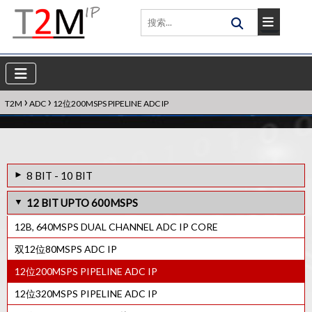
›
›
T2M
ADC
12位200MSPS PIPELINE ADC IP
8 BIT - 10 BIT
10位3MSPS低功耗SAR ADC IP
12 BIT UPTO 600MSPS
10b-160MHz ADC (802.11 AC AFE) IP
12B, 640MSPS DUAL CHANNEL ADC IP CORE
12-Bit 5Msps Low Power ADC IP Core
双12位80MSPS ADC IP
9位3MSPS低功耗SAR ADC IP
12位200MSPS PIPELINE ADC IP
10位100KSPS SAR ADC IP
12位320MSPS PIPELINE ADC IP