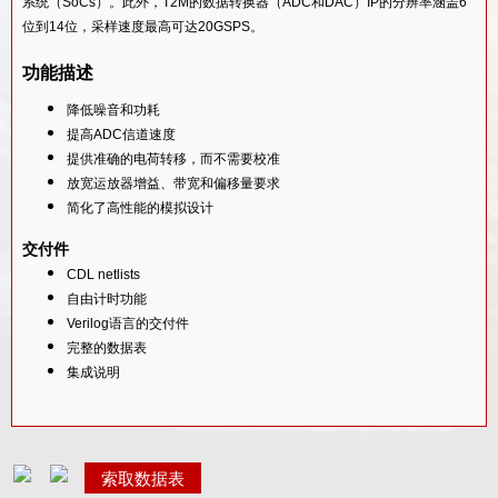
系统（SoCs）。此外，T2M的数据转换器（ADC和DAC）IP的分辨率涵盖6
16BIT 5MSPS SAR ADC IP 核
位到14位，采样速度最高可达20GSPS。
14BIT 400KHZ SAR ADC IP CORE
功能描述
16BIT 100KSPS SAR ADC IP CORE
降低噪音和功耗
提高ADC信道速度
提供准确的电荷转移，而不需要校准
放宽运放器增益、带宽和偏移量要求
简化了高性能的模拟设计
交付件
CDL netlists
自由计时功能
Verilog语言的交付件
完整的数据表
集成说明
索取数据表