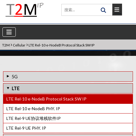
›
›
T2M
Cellular
LTE Rel-10 e-NodeB Protocol Stack SW IP
5G
Sub-6 GHz 5G RF Transceiver IP
LTE
Sub-4 GHz 5G-4G 2x2 RF Transceiver IP
LTE Rel-10 e-NodeB Protocol Stack SW IP
5G NR Rel-16 g-NodeB协议堆栈软件IP
LTE Rel-10 e-NodeB PHY. IP
5G NR Rel-16 g-NodeB PHY. IP
LTE Rel-9 UE协议堆栈软件IP
5G NR Rel-16 UE Protocol Stack SW IP
LTE Rel-9 UE PHY. IP