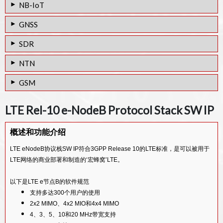
NB-IoT
NB-IoT Cat-M UE Low power RF Transceiver IP
GNSS
网络物联网Rel-17 UE协议堆栈SW IP
GNSS Multi-Constellation High Performance Digital IP
SDR
NB-IoT Rel-17 UE PHY. IP
GNSS Multi-Constellation Ultra Low Power Digital IP
SDR Gen4 RF IP (200MHz~7.3GHz) for 5G
NTN
NB-IoT Rel-17 e-NodeB PHY. IP
GNSS超低功率射频接收机IP
SDR Gen3 RF IP (100MHz~2.6GHz) for 4G / IoT
多低轨卫星链路仿真器
GSM
GNSS软件接收器IP
SDR Gen2 RF IP (100MHz~3.8GHz)
NTN 系统测试台
GSM GPRS EDGE Protocol Stack SW IP
LTE Rel-10 e-NodeB Protocol Stack SW IP
SDR Gen1 RF IP (300MHz~2.8GHz)
NTN ENODEB 系统测试台
SDR PHY：适用于军事和工业应用
概述和功能介绍
SDR PHY遥测应用程序
LTE eNodeB协议栈SW IP符合3GPP Release 10的LTE标准，是可以被用于
SDR PHY for 4G/5G and large MIMO system
LTE网络的商业部署和制造的‘宏蜂窝’LTE。
以下是LTE e节点B的软件规范
支持多达300个用户的使用
2x2 MIMO、4x2 MIO和4x4 MIMO
4、3、5、10和20 MHz带宽支持