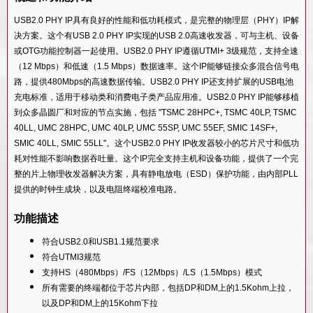
55SP/EF工艺的USB 3.1 Type-C PHY IP
14SF+工艺的USB 3.2 Gen1/Gen2 PHY IP 采用
USB 3.2设备控制器IP
USB2.0 PHY IP具有良好的性能和低功耗模式，是完整的物理层（PHY）IP解
40LP工艺的USB 2.0 PHY IP
14SF+工艺的USB 3.1 Type-C PHY IP
决方案。这个有USB 2.0 PHY IP实现的USB 2.0高速收发器，可与主机、设备
USB 3.2 OTG控制器IP
28HPC工艺USB 3.2/ PCIe 3.1/ SATA 3.2comboPHY IP
或OTG功能控制器一起使用。USB2.0 PHY IP遵循UTMI+ 3级规范，支持全速
55LL工艺的USB 3.1 Type-C PHY IP
USB 3.2双模式控制器IP
（12 Mbps）和低速（1.5 Mbps）数据速率。这个IP能够链接众多混合信号电
28HPC工艺的USB 3.0 PHY IP
12SF++工艺的USB 2.0 PHY IP
路，提供480Mbps的高速数据传输。USB2.0 PHY IP还支持扩展的USB电池
USB 3.1设备控制器IP
充电标准，适用于移动类和消费电子类产品应用准。USB2.0 PHY IP能够移植
14SF+工艺的USB 2.0 PHY IP
USB 3.1主机控制器IP
到众多晶圆厂和对应的节点实施，包括 "TSMC 28HPC+, TSMC 40LP, TSMC
40LL工艺的USB 2.0 PHY IP
40LL, UMC 28HPC, UMC 40LP, UMC 55SP, UMC 55EF, SMIC 14SF+,
USB 3.1集线器控制器IP
55LL工艺的USB 2.0 PHY IP
SMIC 40LL, SMIC 55LL"。这个USB2.0 PHY IP收发器较小的芯片尺寸和低功
USB 3.1视觉控制器IP
耗对性能不影响数据吞吐量。这个IP完全支持主机和设备功能，提供了一个完
40LL工艺的USB 3.0/ PCIe 2.0/ SATA 3.0ComboPHY IP
整的片上物理收发器解决方案，具有静电放电（ESD）保护功能，由内部PLL
USB 3.1 Gen1 SSIC控制器IP
55LL工艺的USB 3.0/ PCIe 2.0/ SATA 3.0 Combo PHY IP
提供的时钟生成块，以及电阻终端校准电路。
USB 3.0设备控制器IP
功能描述
USB 3.0主机控制器IP
USB 3.0集线器控制器IP
符合USB2.0和USB1.1规范要求
符合UTMI3规范
USB 3.0双模式控制器IP
支持HS（480Mbps）/FS（12Mbps）/LS（1.5Mbps）模式
USB 3.0 OTG控制器IP
所有需要的终端都位于芯片内部，包括DP和DM上的1.5Kohm上拉，
以及DP和DM上的15Kohm下拉
USB 3.0音频类设备控制器IP