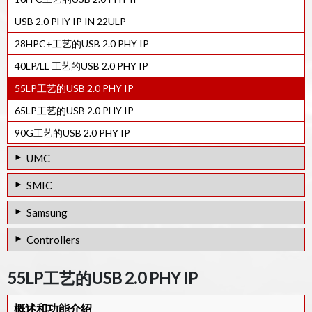
USB 2.0 PHY IP IN 22ULP
28HPC+工艺的USB 2.0 PHY IP
40LP/LL 工艺的USB 2.0 PHY IP
55LP工艺的USB 2.0 PHY IP
65LP工艺的USB 2.0 PHY IP
90G工艺的USB 2.0 PHY IP
UMC
28HPC工艺的USB 3.2 GEN2 PHY IP
SMIC
28HPC工艺的USB 2.0 PHY IP
USB 3.1 Type-C PHY IP in 12SF++
Samsung
55SP/EF工艺的USB 2.0 PHY IP
14SF+工艺的USB 3.0 PHY IP
8LPP工艺的USB 3.0/ PCIe 3.0/ SATA 3.0组合PHY IP
Controllers
40SP 工艺的USB 3.0 PHY IP
12SF++工艺的USB 3.0/ PCIe 2.0/ SATA 3.0 Combo PHY IP
8LPP工艺的USB 3.0/ PCIe 2.0/ SATA 3.0 Combo PHY IP
USB 4.0设备控制器IP
55SP/EF 工艺的USB 3.0/ PCIe 2.0/ SATA 3.0 Combo PHY IP
55LP工艺的USB 2.0 PHY IP
28SF工艺的USB 3.0/ PCIe 2.0/ SATA 3.0 Combo PHY IP
USB 4.0主机控制器IP
28HPC 工艺的 USB 3.2 Gen1/Gen2 PHY IP
14SF+工艺的USB 3.0/ PCIe 3.0/ SATA 3.0 Combo PHY IP
概述和功能介绍
USB 4.0集线器控制器IP