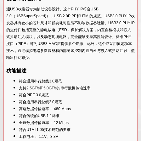
55SP/EF工艺的USB 3.1 Type-C PHY IP
14SF+工艺的USB 3.2 Gen1/Gen2 PHY IP 采用
USB 3.2设备控制器IP
通USB收发器专为辅助设备设计。这个PHY IP符合USB
40LP工艺的USB 2.0 PHY IP
14SF+工艺的USB 3.1 Type-C PHY IP
3.0（USBSuperSpeed)），USB 2.0PIPE和UTMI的规范。USB3.0 PHY IP收
USB 3.2 OTG控制器IP
28HPC工艺USB 3.2/ PCIe 3.1/ SATA 3.2comboPHY IP
发器具有较小的芯片尺寸和低功耗对性能不影响数据吞吐量。USB3.0 PHY IP
55LL工艺的USB 3.1 Type-C PHY IP
USB 3.2双模式控制器IP
的交付件包括完整的静电放电（ESD）保护解决方案，内置自检模块和嵌入
28HPC工艺的USB 3.0 PHY IP
12SF++工艺的USB 2.0 PHY IP
式抖动注入模块，以及动态均衡电路，完全能够支持高性能设计。标准PHY
USB 3.1设备控制器IP
接口（PIPE）可为USB3 MAC层提供多个IP源。此外，这个IP采用恒定功率
14SF+工艺的USB 2.0 PHY IP
USB 3.1主机控制器IP
技术，通过模拟电路参数调整和内部测试控制内置自检与嵌入式抖动注射，使
40LL工艺的USB 2.0 PHY IP
输出抖动减少。
USB 3.1集线器控制器IP
55LL工艺的USB 2.0 PHY IP
USB 3.1视觉控制器IP
功能描述
40LL工艺的USB 3.0/ PCIe 2.0/ SATA 3.0ComboPHY IP
USB 3.1 Gen1 SSIC控制器IP
符合通用串行总线3.0规范
55LL工艺的USB 3.0/ PCIe 2.0/ SATA 3.0 Combo PHY IP
支持2.5GT/s和5.0GT/s的串行数据传输速率
USB 3.0设备控制器IP
符合PIPE 3.0规范
USB 3.0主机控制器IP
符合通用串行总线2.0规范
USB 3.0集线器控制器IP
高速数据传输速率： 480 Mbps
符合传统的USB 1.1标准
USB 3.0双模式控制器IP
全速数据传输速率： 12 Mbps
USB 3.0 OTG控制器IP
符合UTMI 1.05技术规范的要求
工作电压： 1.1V、3.3V
USB 3.0音频类设备控制器IP