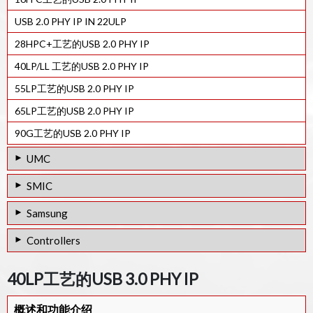
USB 2.0 PHY IP IN 22ULP
28HPC+工艺的USB 2.0 PHY IP
40LP/LL 工艺的USB 2.0 PHY IP
55LP工艺的USB 2.0 PHY IP
65LP工艺的USB 2.0 PHY IP
90G工艺的USB 2.0 PHY IP
UMC
28HPC工艺的USB 3.2 GEN2 PHY IP
SMIC
28HPC工艺的USB 2.0 PHY IP
USB 3.1 Type-C PHY IP in 12SF++
Samsung
55SP/EF工艺的USB 2.0 PHY IP
14SF+工艺的USB 3.0 PHY IP
8LPP工艺的USB 3.0/ PCIe 3.0/ SATA 3.0组合PHY IP
Controllers
40SP 工艺的USB 3.0 PHY IP
12SF++工艺的USB 3.0/ PCIe 2.0/ SATA 3.0 Combo PHY IP
8LPP工艺的USB 3.0/ PCIe 2.0/ SATA 3.0 Combo PHY IP
USB 4.0设备控制器IP
55SP/EF 工艺的USB 3.0/ PCIe 2.0/ SATA 3.0 Combo PHY IP
40LP工艺的USB 3.0 PHY IP
28SF工艺的USB 3.0/ PCIe 2.0/ SATA 3.0 Combo PHY IP
USB 4.0主机控制器IP
28HPC 工艺的 USB 3.2 Gen1/Gen2 PHY IP
14SF+工艺的USB 3.0/ PCIe 3.0/ SATA 3.0 Combo PHY IP
概述和功能介绍
USB 4.0集线器控制器IP