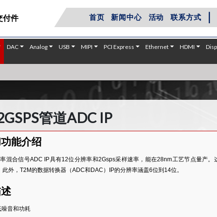
|
首页
新闻中心
活动
联系方式
交付件
DAC
Analog
USB
MIPI
PCI Express
Ethernet
HDMI
Disp
2GSPS管道ADC IP
和功能介绍
率混合信号ADC IP具有12位分辨率和2Gsps采样速率，能在28nm工艺节点量
）。此外，T2M的数据转换器（ADC和DAC）IP的分辨率涵盖6位到14位。
描述
低噪音和功耗