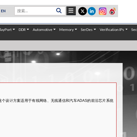
EN
layPort
DDR
Automotive
Memory
SerDes
Verification IPs
Sec
产。这个设计方案适用于有线网络、无线通信和汽车ADAS的前沿芯片系统