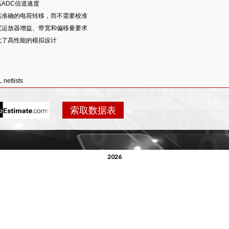
高ADC信道速度
供准确的电荷转移，而不需要校准
宽运放器增益、带宽和偏移量要求
化了高性能的模拟设计
 netlists
由计时功能
rilog语言的交付件
索取数据表
整的数据表
成说明
2026