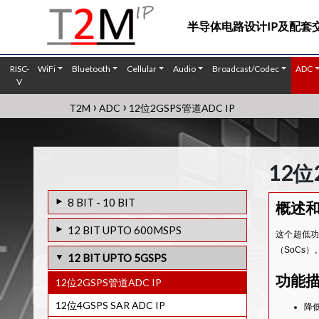
半导体电路设计IP及配套
RISC-
WiFi
Bluetooth
Cellular
Audio
Broadcast/Codec
ADC
V
›
›
T2M
ADC
12位2GSPS管道ADC IP
12位
8 BIT - 10 BIT
概述
10位3MSPS低功耗SAR ADC IP
12 BIT UPTO 600MSPS
这个超低功
10b-160MHz ADC (802.11 AC AFE) IP
（SoCs
12B, 640MSPS DUAL CHANNEL ADC IP
12 BIT UPTO 5GSPS
CORE
12-Bit 5Msps Low Power ADC IP Core
功能
12位2GSPS管道ADC IP
双12位80MSPS ADC IP
9位3MSPS低功耗SAR ADC IP
12位4GSPS SAR ADC IP
降
12位200MSPS PIPELINE ADC IP
10位100KSPS SAR ADC IP