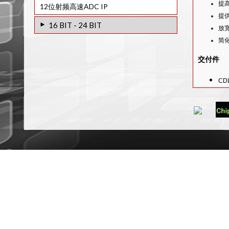
提
12位射频高速ADC IP
12位320MSPS PIPELINE ADC IP
提
16 BIT - 24 BIT
放
12位160MSPS ULP SAR片ADC IP
简
14B-4.32GSPS ADC IP
12位500MSPS SAR ADC IP核心
24 位 320KHZ 带宽 ADC IP
交付件
12位IQ高速9.5BITENOB ADC IP
18BIT SIGMA DELTA STEREO AUDIO
12位1MSPS SAR ADC IP
CDL
28NM ADC IP
自
12位1MSPS~3MSPS SAR ADC IP
14BIT 1.3GSPS SIGMA DELTA ADC IP
Ve
12位2MSPS SAR ADC IP
CORE
完
集
12位5MSPS SAR ADC IP
14BIT 3.2GSPS SIGMA DELTA ADC IP
CORE
16BIT 5MSPS SAR ADC IP 核
14BIT 400KHZ SAR ADC IP CORE
16BIT 100KSPS SAR ADC IP CORE